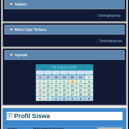
Silabus
::
Selengkapnya
Materi Ajar Terbaru
::
Selengkapnya
Agenda
06 August 2026
M
S
S
R
K
J
S
26
27
28
29
30
31
1
2
3
4
5
6
7
8
9
10
11
12
13
14
15
16
17
18
19
20
21
22
23
24
25
26
27
28
29
30
31
1
2
3
4
5
Profil Siswa