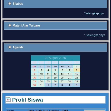
Silabus
::
Selengkapnya
Materi Ajar Terbaru
::
Selengkapnya
Agenda
08 August 2026
M
S
S
R
K
J
S
26
27
28
29
30
31
1
2
3
4
5
6
7
8
9
10
11
12
13
14
15
16
17
18
19
20
21
22
23
24
25
26
27
28
29
30
31
1
2
3
4
5
Profil Siswa