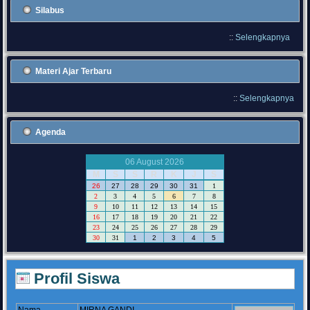
Silabus
::
Selengkapnya
Materi Ajar Terbaru
::
Selengkapnya
Agenda
06 August 2026
M
S
S
R
K
J
S
26
27
28
29
30
31
1
2
3
4
5
6
7
8
9
10
11
12
13
14
15
16
17
18
19
20
21
22
23
24
25
26
27
28
29
30
31
1
2
3
4
5
Profil Siswa