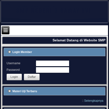
Selamat Datang di Website SMPN 
Login Member
:
Username
:
Password
Materi Uji Terbaru
::
Selengkapnya