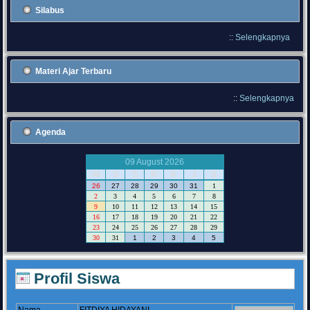
Silabus
::
Selengkapnya
Materi Ajar Terbaru
::
Selengkapnya
Agenda
09 August 2026
M
S
S
R
K
J
S
26
27
28
29
30
31
1
2
3
4
5
6
7
8
9
10
11
12
13
14
15
16
17
18
19
20
21
22
23
24
25
26
27
28
29
30
31
1
2
3
4
5
Profil Siswa