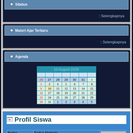
Silabus
::
Selengkapnya
Materi Ajar Terbaru
::
Selengkapnya
Agenda
10 August 2026
M
S
S
R
K
J
S
26
27
28
29
30
31
1
2
3
4
5
6
7
8
9
10
11
12
13
14
15
16
17
18
19
20
21
22
23
24
25
26
27
28
29
30
31
1
2
3
4
5
Profil Siswa