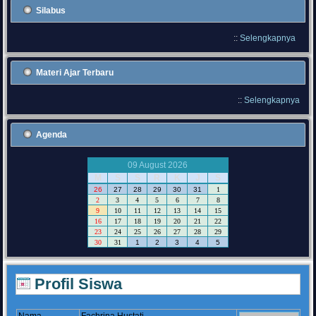
Silabus
::
Selengkapnya
Materi Ajar Terbaru
::
Selengkapnya
Agenda
09 August 2026
M
S
S
R
K
J
S
26
27
28
29
30
31
1
2
3
4
5
6
7
8
9
10
11
12
13
14
15
16
17
18
19
20
21
22
23
24
25
26
27
28
29
30
31
1
2
3
4
5
Profil Siswa