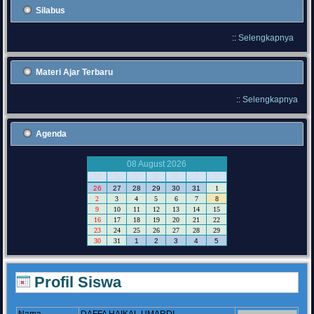
Silabus
::
Selengkapnya
Materi Ajar Terbaru
::
Selengkapnya
Agenda
08 August 2026
M
S
S
R
K
J
S
26
27
28
29
30
31
1
2
3
4
5
6
7
8
9
10
11
12
13
14
15
16
17
18
19
20
21
22
23
24
25
26
27
28
29
30
31
1
2
3
4
5
Profil Siswa