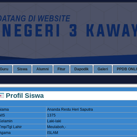
Guru
Siswa
Alumni
Fitur
Dapodik
Galeri
PPDB ONL
Profil Siswa
Nama
Ananda Restu Heri Saputra
NIS
1375
Kelamin
Laki-laki
Tmp/Tgl Lahir
Meulaboh,-
Agama
ISLAM