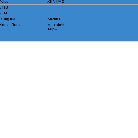
Kelas
XII MIPA 2
STTB
NEM
Orang tua
Sazami
Alamat Rumah
Meulaboh
Telp.-