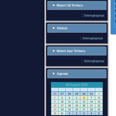
Materi Uji Terbaru
::
Selengkapnya
Silabus
::
Selengkapnya
Materi Ajar Terbaru
::
Selengkapnya
Agenda
06 August 2026
M
S
S
R
K
J
S
26
27
28
29
30
31
1
2
3
4
5
6
7
8
9
10
11
12
13
14
15
16
17
18
19
20
21
22
23
24
25
26
27
28
29
30
31
1
2
3
4
5