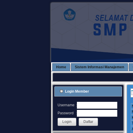
Home
Sistem Informasi Manajemen
Login Member
:
Username
:
Password