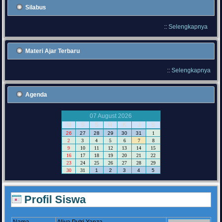
Silabus
::
Selengkapnya
Materi Ajar Terbaru
::
Selengkapnya
Agenda
07 August 2026
M
S
S
R
K
J
S
26
27
28
29
30
31
1
2
3
4
5
6
7
8
9
10
11
12
13
14
15
16
17
18
19
20
21
22
23
24
25
26
27
28
29
30
31
1
2
3
4
5
Profil Siswa