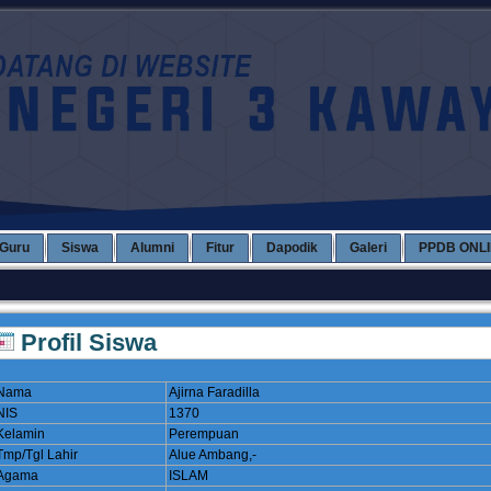
Guru
Siswa
Alumni
Fitur
Dapodik
Galeri
PPDB ONL
Profil Siswa
Nama
Ajirna Faradilla
NIS
1370
Kelamin
Perempuan
Tmp/Tgl Lahir
Alue Ambang,-
Agama
ISLAM