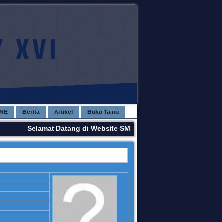
INE
Berita
Artikel
Buku Tamu
Selamat Datang di Website SMPN 3 KAWAY XVI. Terima Ka