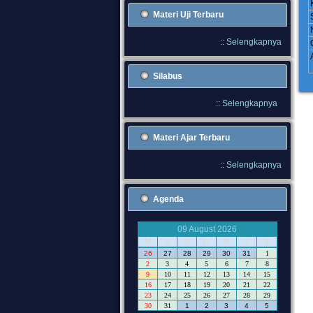
Materi Uji Terbaru
::
Selengkapnya
Silabus
::
Selengkapnya
Materi Ajar Terbaru
::
Selengkapnya
Agenda
09 August 2026
M
S
S
R
K
J
S
26
27
28
29
30
31
1
2
3
4
5
6
7
8
9
10
11
12
13
14
15
16
17
18
19
20
21
22
23
24
25
26
27
28
29
30
31
1
2
3
4
5