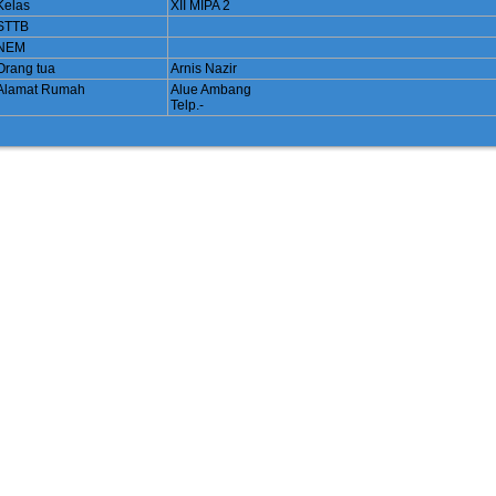
Kelas
XII MIPA 2
STTB
NEM
Orang tua
Arnis Nazir
Alamat Rumah
Alue Ambang
Telp.-