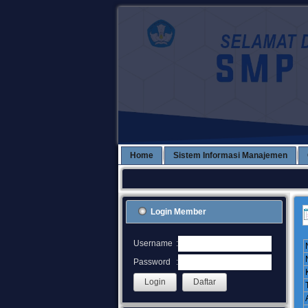
Home
Sistem Informasi Manajemen
Login Member
:
Username
:
Password