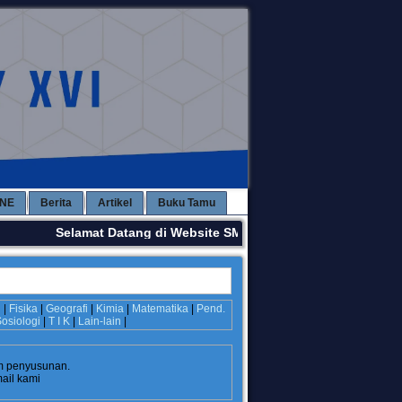
INE
Berita
Artikel
Buku Tamu
Selamat Datang di Website SMPN 3 KAWAY XVI. Terima Ka
i
|
Fisika
|
Geografi
|
Kimia
|
Matematika
|
Pend.
osiologi
|
T I K
|
Lain-lain
|
m penyusunan.
mail kami