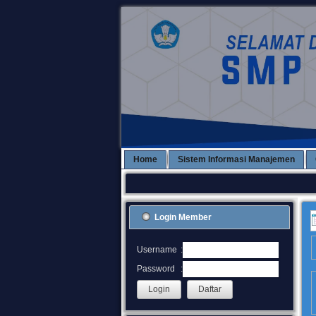
Home
Sistem Informasi Manajemen
Login Member
:
Username
:
Password