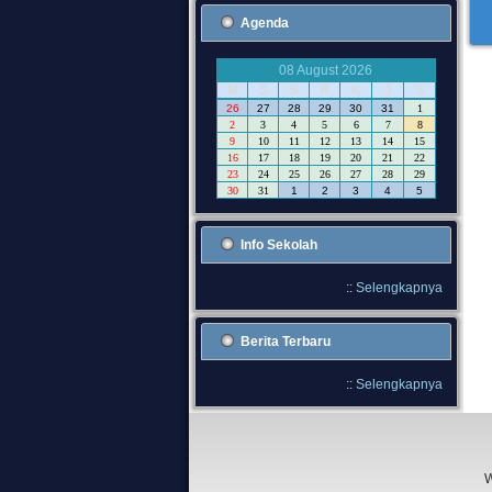
Agenda
08 August 2026
M
S
S
R
K
J
S
26
27
28
29
30
31
1
2
3
4
5
6
7
8
9
10
11
12
13
14
15
16
17
18
19
20
21
22
23
24
25
26
27
28
29
30
31
1
2
3
4
5
Info Sekolah
::
Selengkapnya
Berita Terbaru
::
Selengkapnya
W