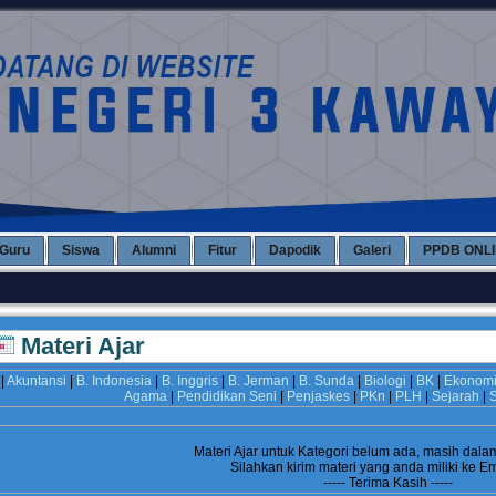
Guru
Siswa
Alumni
Fitur
Dapodik
Galeri
PPDB ONL
Materi Ajar
|
Akuntansi
|
B. Indonesia
|
B. Inggris
|
B. Jerman
|
B. Sunda
|
Biologi
|
BK
|
Ekonom
Agama
|
Pendidikan Seni
|
Penjaskes
|
PKn
|
PLH
|
Sejarah
|
S
Materi Ajar untuk Kategori
belum ada, masih dala
Silahkan kirim materi yang anda miliki ke E
----- Terima Kasih -----