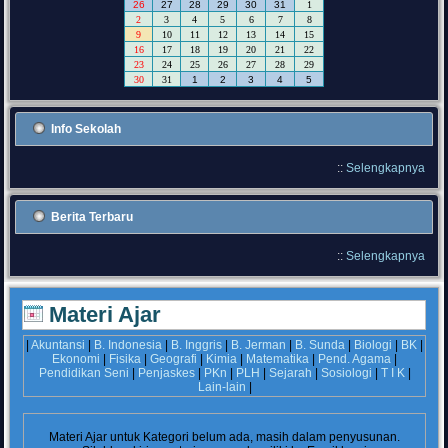
26
27
28
29
30
31
1
2
3
4
5
6
7
8
9
10
11
12
13
14
15
16
17
18
19
20
21
22
23
24
25
26
27
28
29
30
31
1
2
3
4
5
Info Sekolah
::
Selengkapnya
Berita Terbaru
::
Selengkapnya
Materi Ajar
|
Akuntansi
|
B. Indonesia
|
B. Inggris
|
B. Jerman
|
B. Sunda
|
Biologi
|
BK
|
Ekonomi
|
Fisika
|
Geografi
|
Kimia
|
Matematika
|
Pend. Agama
|
Pendidikan Seni
|
Penjaskes
|
PKn
|
PLH
|
Sejarah
|
Sosiologi
|
T I K
|
Lain-lain
|
Materi Ajar untuk Kategori
belum ada, masih dalam penyusunan.