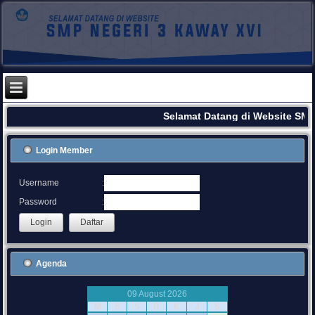
Selamat Datang di Website SMP
Login Member
:
Username
:
Password
Agenda
09 August 2026
M
S
S
R
K
J
S