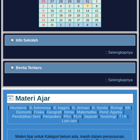
26
27
28
29
30
31
1
2
3
4
5
6
7
8
9
10
11
12
13
14
15
16
17
18
19
20
21
22
23
24
25
26
27
28
29
30
31
1
2
3
4
5
Info Sekolah
::
Selengkapnya
Berita Terbaru
::
Selengkapnya
Materi Ajar
|
Akuntansi
|
B. Indonesia
|
B. Inggris
|
B. Jerman
|
B. Sunda
|
Biologi
|
BK
|
Ekonomi
|
Fisika
|
Geografi
|
Kimia
|
Matematika
|
Pend. Agama
|
Pendidikan Seni
|
Penjaskes
|
PKn
|
PLH
|
Sejarah
|
Sosiologi
|
T I K
|
Lain-lain
|
Materi Ajar untuk Kategori
belum ada, masih dalam penyusunan.