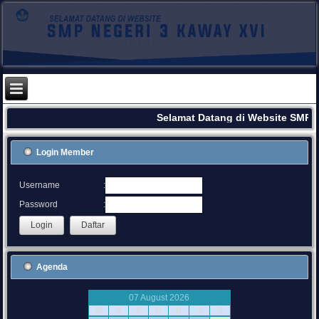
Selamat Datang di Website SMPN 
Login Member
:
Username
:
Password
Agenda
07 August 2026
M
S
S
R
K
J
S